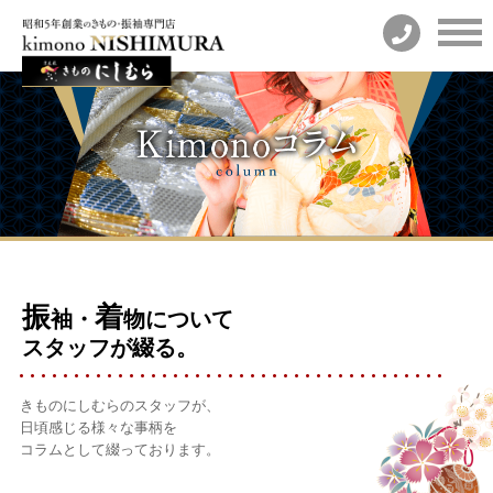
振
着
袖・
物について
スタッフが綴る。
きものにしむらのスタッフが、
日頃感じる様々な事柄を
コラムとして綴っております。