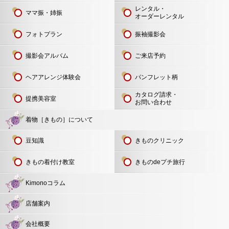
レンタル・
ママ振・姉振
オーダーレンタル
フォトプラン
振袖撮影会
撮影会アルバム
ご来店予約
ヘアアレンジ体験会
パンフレット柄
カタログ請求・
提携美容室
お問い合わせ
着物［きもの］について
豆知識
きものクリニック
きもの着付け教室
きものdeプチ旅行
Kimonoコラム
店舗案内
会社概要