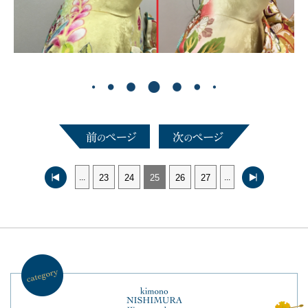
...
23
24
25
26
27
...