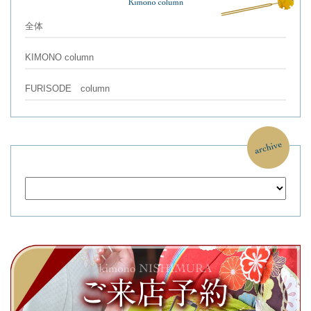
全体
KIMONO column
FURISODE column